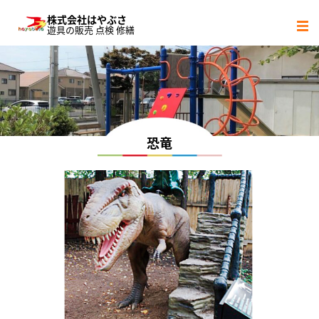
株式会社はやぶさ
遊具の販売 点検 修繕
サービス内容
社会貢献活動
会社概要
恐竜
協力会社