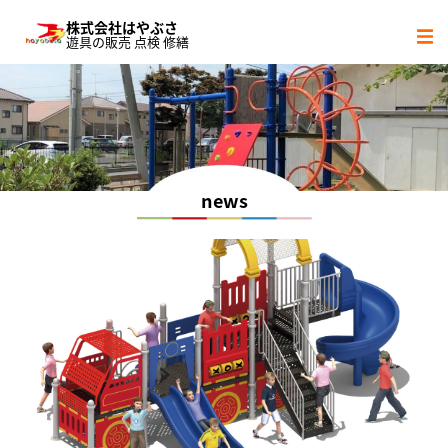
株式会社はやぶさ
遊具の販売 点検 修繕
サービス内容
社会貢献活動
会社概要
news
協力会社