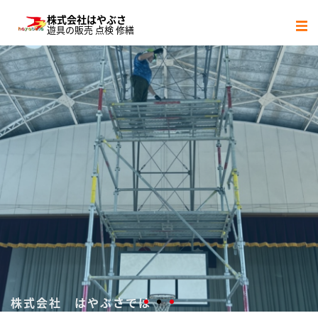
株式会社はやぶさ
遊具の販売 点検 修繕
サービス内容
社会貢献活動
会社概要
協力会社
株式会社 はやぶさでは