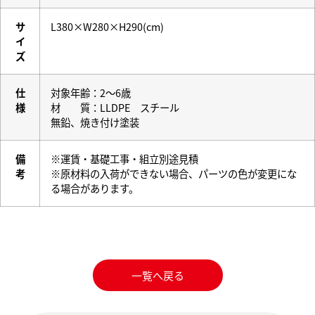
サ
L380×W280×H290(cm)
イ
ズ
仕
対象年齢：2～6歳
様
材 質：LLDPE スチール
無鉛、焼き付け塗装
備
※運賃・基礎工事・組立別途見積
考
※原材料の入荷ができない場合、パーツの色が変更にな
る場合があります。
一覧へ戻る