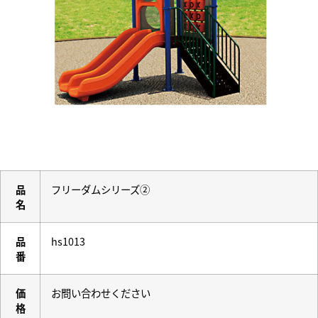
品
フリーダムシリーズ②
名
品
hs1013
番
価
お問い合わせください
格