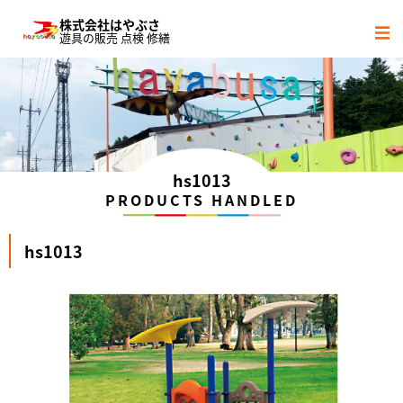
株式会社はやぶさ
遊具の販売 点検 修繕
サービス内容
社会貢献活動
会社概要
hs1013
PRODUCTS HANDLED
協力会社
hs1013