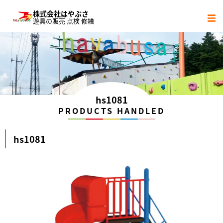
株式会社はやぶさ
遊具の販売 点検 修繕
サービス内容
社会貢献活動
会社概要
hs1081
PRODUCTS HANDLED
協力会社
hs1081