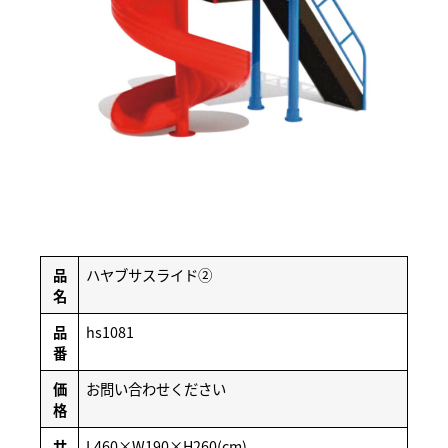
品
ハヤブサスライド②
名
品
hs1081
番
価
お問い合わせください
格
サ
L460×W190×H260(cm)