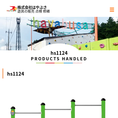
株式会社はやぶさ
遊具の販売 点検 修繕
サービス内容
社会貢献活動
会社概要
hs1124
PRODUCTS HANDLED
協力会社
hs1124