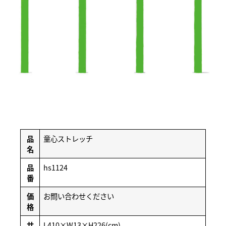
品
童心ストレッチ
名
品
hs1124
番
価
お問い合わせください
格
サ
L410×W13×H226(cm)