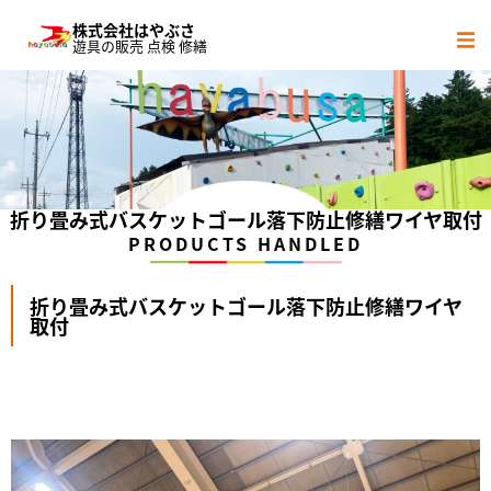
株式会社はやぶさ
遊具の販売 点検 修繕
サービス内容
社会貢献活動
会社概要
折り畳み式バスケットゴール落下防止修繕ワイヤ取付
PRODUCTS HANDLED
協力会社
折り畳み式バスケットゴール落下防止修繕ワイヤ
取付